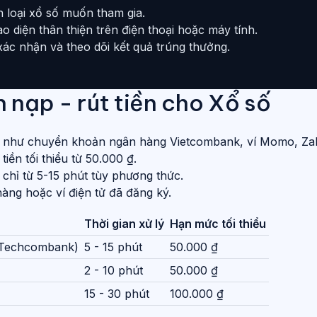
n loại xổ số muốn tham gia.
o diện thân thiện trên điện thoại hoặc máy tính.
ác nhận và theo dõi kết quả trúng thưởng.
 nạp - rút tiền cho Xổ số
 như chuyển khoản ngân hàng Vietcombank, ví Momo, Za
tiền tối thiểu từ 50.000 ₫.
 chỉ từ 5-15 phút tùy phương thức.
hàng hoặc ví điện tử đã đăng ký.
Thời gian xử lý
Hạn mức tối thiểu
 Techcombank)
5 - 15 phút
50.000 ₫
2 - 10 phút
50.000 ₫
15 - 30 phút
100.000 ₫