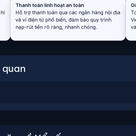
Thanh toán linh hoạt an toàn
Gi
hỉ
Hỗ trợ thanh toán qua các ngân hàng nội địa
To
và ví điện tử phổ biến, đảm bảo quy trình
Vi
nạp-rút tiền rõ ràng, nhanh chóng.
và
n quan