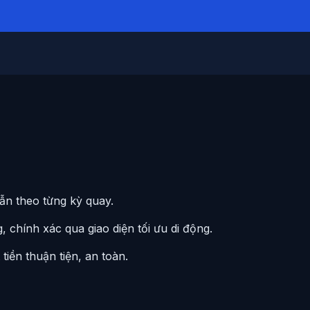
Cập nhật kết q
dẫn theo từng kỳ quay.
chính xác qua giao diện tối ưu di động.
tiền thuận tiện, an toàn.