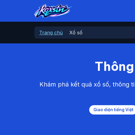
Trang chủ
Xổ số
Thông 
Khám phá kết quả xổ số, thông tin
Giao diện tiếng Việt