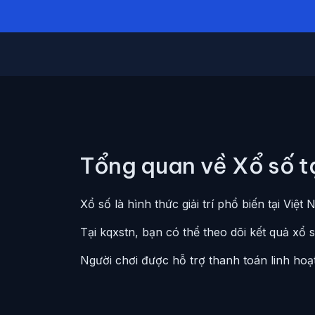
Tổng quan về Xổ số t
Xổ số là hình thức giải trí phổ biến tại Việ
Tại kqxstn, bạn có thể theo dõi kết quả xổ
Người chơi được hỗ trợ thanh toán linh hoạt