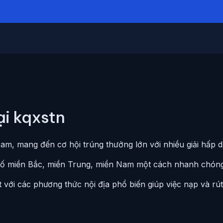
ại kqxstn
t Nam, mang đến cơ hội trúng thưởng lớn với nhiều giải hấp 
 số miền Bắc, miền Trung, miền Nam một cách nhanh chóng, 
 với các phương thức nội địa phổ biến giúp việc nạp và rút 