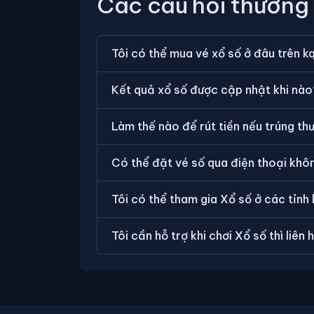
Các câu hỏi thường
Tôi có thể mua vé xổ số ở đâu trên k
Kết quả xổ số được cập nhật khi nào
Làm thế nào để rút tiền nếu trúng th
Có thể đặt vé số qua điện thoại khô
Tôi có thể tham gia Xổ số ở các tỉn
Tôi cần hỗ trợ khi chơi Xổ số thì liên 