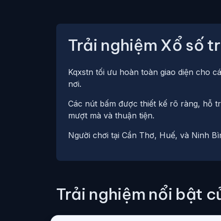
Trải nghiệm Xổ số tr
Kqxstn tối ưu hoàn toàn giao diện cho cá
nơi.
Các nút bấm được thiết kế rõ ràng, hỗ 
mượt mà và thuận tiện.
Người chơi tại Cần Thơ, Huế, và Ninh Bìn
Trải nghiệm nổi bật c