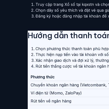
Truy cập trang Xổ số tại kqxstn và chọ
Chọn dãy số yêu thích và đặt vé qua gia
Đăng ký hoặc đăng nhập tài khoản để x
Hướng dẫn thanh toán
Chọn phương thức thanh toán phù hợp
Thực hiện nạp tiền vào tài khoản với số 
Xác nhận giao dịch và đợi xử lý, thường
Rút tiền thắng cược về tài khoản ngân 
Phương thức
Chuyển khoản ngân hàng (Vietcombank,
Ví điện tử (Momo, ZaloPay)
Rút tiền về ngân hàng